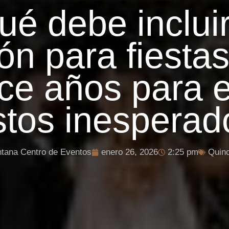
é debe inclui
ón para fiesta
ce años para e
stos inesperad
tana Centro de Eventos
enero 26, 2026
2:25 pm
Quin