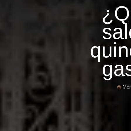
¿Qu
sal
quin
ga
Mon