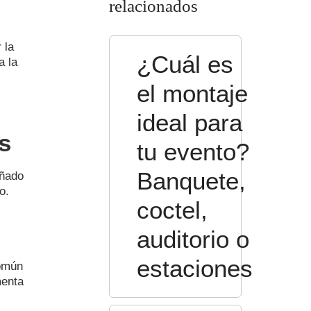
relacionados
 la
¿Cuál es
a la
el montaje
ideal para
s
tu evento?
Banquete,
eñado
o.
coctel,
auditorio o
estaciones
común
menta