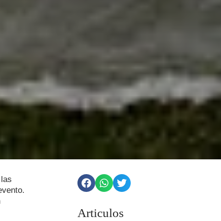
las
evento.
n
Articulos