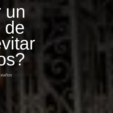
r un
s de
vitar
os?
ceaños